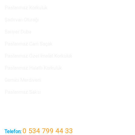
Paslanmaz Korkuluk
Şadırvan Oturağı
Bariyer Duba
Paslanmaz Cam Saçak
Paslanmaz Özel İmalat Korkuluk
Paslanmaz Halatlı Korkuluk
Gemici Merdiveni
Paslanmaz Saksı
İlerişim
0 534 799 44 33
Telefon: