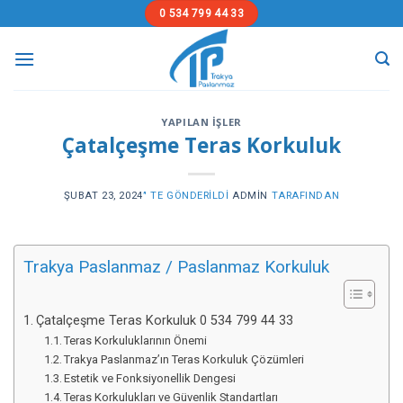
Skip
0 534 799 44 33
to
content
YAPILAN İŞLER
Çatalçeşme Teras Korkuluk
ŞUBAT 23, 2024
’' TE GÖNDERILDI
ADMIN
TARAFINDAN
Trakya Paslanmaz / Paslanmaz Korkuluk
Çatalçeşme Teras Korkuluk 0 534 799 44 33
Teras Korkuluklarının Önemi
Trakya Paslanmaz’ın Teras Korkuluk Çözümleri
Estetik ve Fonksiyonellik Dengesi
Teras Korkulukları ve Güvenlik Standartları