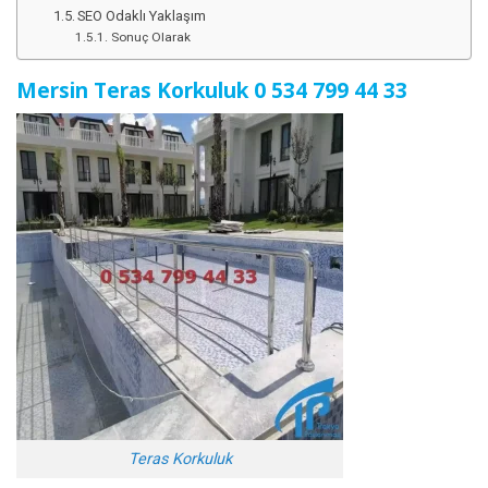
SEO Odaklı Yaklaşım
Sonuç Olarak
Mersin Teras Korkuluk
0 534 799 44
3
3
Teras Korkuluk