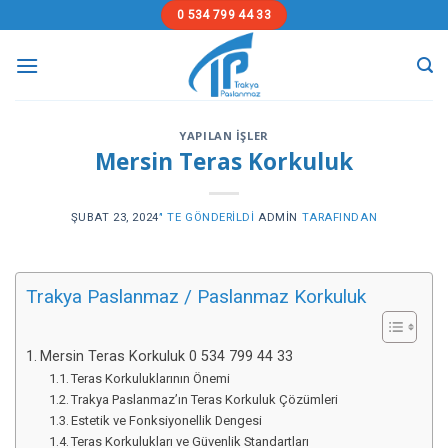
Skip
0 534 799 44 33
to
content
YAPILAN İŞLER
Mersin Teras Korkuluk
ŞUBAT 23, 2024
’' TE GÖNDERILDI
ADMIN
TARAFINDAN
Trakya Paslanmaz / Paslanmaz Korkuluk
Mersin Teras Korkuluk 0 534 799 44 33
Teras Korkuluklarının Önemi
Trakya Paslanmaz’ın Teras Korkuluk Çözümleri
Estetik ve Fonksiyonellik Dengesi
Teras Korkulukları ve Güvenlik Standartları