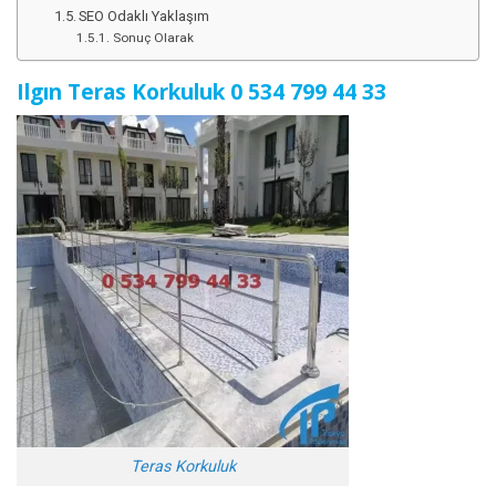
SEO Odaklı Yaklaşım
Sonuç Olarak
Ilgın Teras Korkuluk
0 534 799 44
3
3
Teras Korkuluk