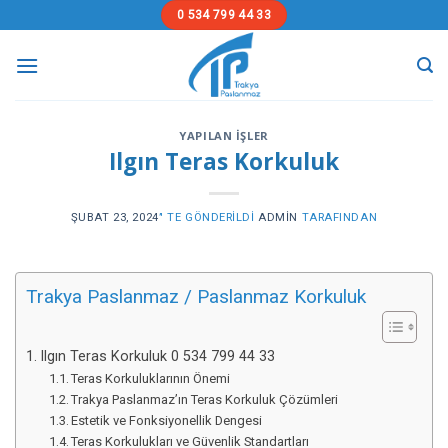
Skip
0 534 799 44 33
to
content
YAPILAN İŞLER
Ilgın Teras Korkuluk
ŞUBAT 23, 2024
’' TE GÖNDERILDI
ADMIN
TARAFINDAN
Trakya Paslanmaz / Paslanmaz Korkuluk
Ilgın Teras Korkuluk 0 534 799 44 33
Teras Korkuluklarının Önemi
Trakya Paslanmaz’ın Teras Korkuluk Çözümleri
Estetik ve Fonksiyonellik Dengesi
Teras Korkulukları ve Güvenlik Standartları